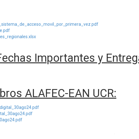
_sistema_de_acceso_movil_por_primera_vez.pdf
e.pdf
es_regionales.xlsx
Fechas Importantes y Entre
Libros ALAFEC-EAN UCR:
digital_30ago24.pdf
tal_30ago24.pdf
30ago24.pdf