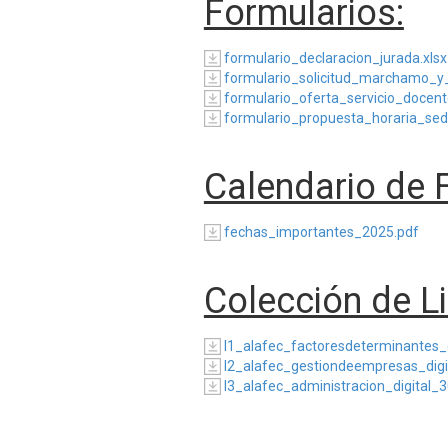
Formularios:
formulario_declaracion_jurada.xlsx
formulario_solicitud_marchamo_y
formulario_oferta_servicio_docent
formulario_propuesta_horaria_sed
Calendario de 
fechas_importantes_2025.pdf
Colección de 
l1_alafec_factoresdeterminantes_
l2_alafec_gestiondeempresas_digi
l3_alafec_administracion_digital_